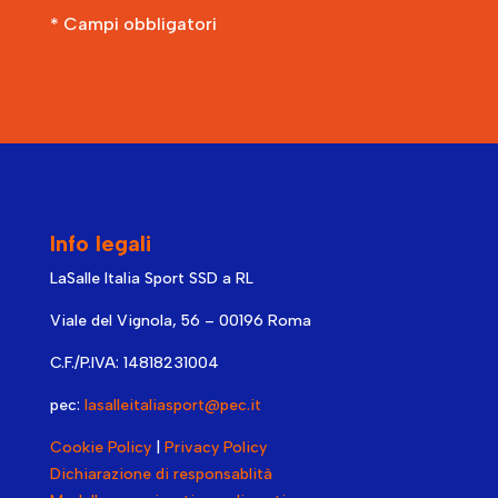
* Campi obbligatori
Info legali
LaSalle Italia Sport SSD a RL
Viale del Vignola, 56 – 00196 Roma
C.F./P.IVA: 14818231004
pec:
lasalleitaliasport@pec.it
Cookie Policy
|
Privacy Policy
Dichiarazione di responsablità