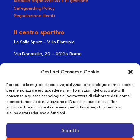
Modello organizzativo e di gestione
Safeguarding Policy
Segnalazione illeciti
Il centro sportivo
La Salle Sport – Villa Flaminia
Via Donatello, 20 – 00196 Roma
Telefono: ‎
0640072346
Gestisci Consenso Cookie
Info corsi:
info@lasallesport.it
Per fornire le migliori esperienze, utilizziamo tecnologie come i cookie
per memorizzare e/o accedere alle informazioni del dispositivo. Il
Seguici sui social
consenso a queste tecnologie ci permetterà di elaborare dati come il
comportamento di navigazione o ID unici su questo sito. Non
acconsentire o ritirare il consenso può influire negativamente su
alcune caratteristiche e funzioni.
Sponsor tecnici
Accetta